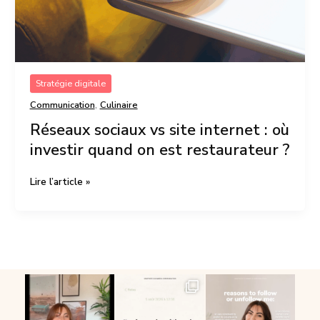
est
restaurateur
?
Stratégie digitale
,
Communication
Culinaire
Réseaux sociaux vs site internet : où
investir quand on est restaurateur ?
Lire l’article »