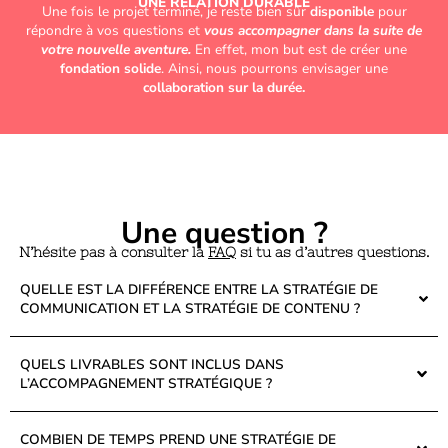
UNE RELATION DURABLE
Une fois le projet terminé, je reste bien sûr
disponible
pour
répondre à vos questions et
vous accompagner dans la suite de
votre nouvelle aventure.
En effet, mon but est de créer une
fondation solide
. Ainsi, nous pourrons envisager une
collaboration sur la durée.
Une question ?
N’hésite pas à consulter la
FAQ
si tu as d’autres questions.
QUELLE EST LA DIFFÉRENCE ENTRE LA STRATÉGIE DE
COMMUNICATION ET LA STRATÉGIE DE CONTENU ?
QUELS LIVRABLES SONT INCLUS DANS
L’ACCOMPAGNEMENT STRATÉGIQUE ?
COMBIEN DE TEMPS PREND UNE STRATÉGIE DE