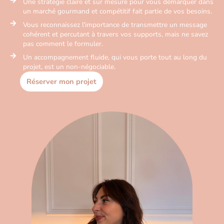
Une stratégie claire et sur mesure pour vous démarquer dans
un marché gourmand et compétitif fait partie de vos besoins.
Vous reconnaissez l'importance de transmettre un message
cohérent et percutant à travers vos supports, mais ne savez
pas comment le formuler.
Un accompagnement fluide, qui vous porte tout au long du
projet, est un non-négociable.
Réserver mon projet