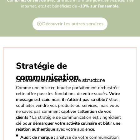
Combinez ce service
avec une autre formule
(identité visuelle, site
internet, etc.)
et bénéficiez de
-10% sur l’ensemble
.
Découvrir les autres services
Stratégie de
communication
La base essentielle de votre structure
Comme une mise en bouche parfaitement orchestrée,
cette offre pose les fondations de votre succès.
Votre
message est clair, mais il n’atteint pas sa cible ?
Vous
souhaitez vendre vos produits ou services, mais vous
ne savez pas comment
captiver l’attention de vos
clients ?
La stratégie de communication est l’ingrédient
clé pour
démarquer votre activité culinaire et bâtir une
relation authentique
avec votre audience.
Audit de marque :
analyse de votre communication