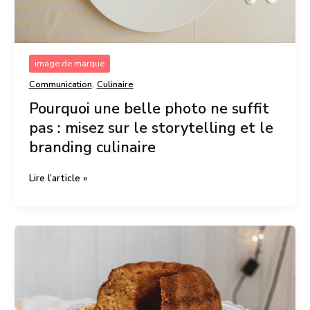
storytelling
et
le
branding
culinaire
image de marque
,
Communication
Culinaire
Pourquoi une belle photo ne suffit
pas : misez sur le storytelling et le
branding culinaire
Lire l’article »
Cloud
Dancer
:
comment
la
couleur