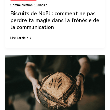
,
Communication
Culinaire
Biscuits de Noël : comment ne pas
perdre ta magie dans la frénésie de
la communication
Lire l’article »
5
erreurs
de
communication
que
font
(souvent)
les
artisans
boulangers