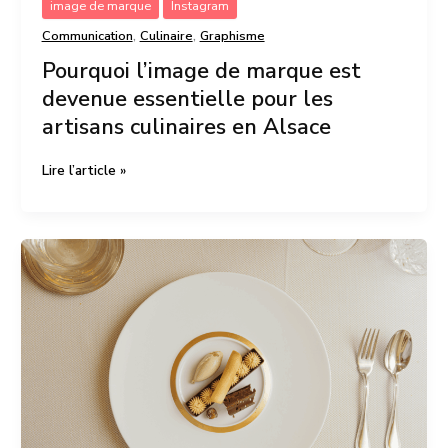
image de marque
Instagram
,
,
Communication
Culinaire
Graphisme
Pourquoi l’image de marque est
devenue essentielle pour les
artisans culinaires en Alsace
Lire l’article »
Pourquoi
une
belle
photo
ne
suffit
pas
:
misez
sur
le