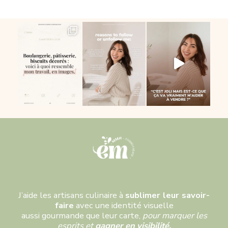
J’aide les artisans culinaire à
sublimer leur savoir-
faire
avec une identité visuelle
aussi gourmande que leur carte,
pour marquer les
esprits et
gagner en visibilité.