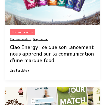
la
communication
d’une
marque
food
Communication
,
Communication
Graphisme
Ciao Energy : ce que son lancement
nous apprend sur la communication
d’une marque food
Lire l’article »
Comment
créer
des
templates