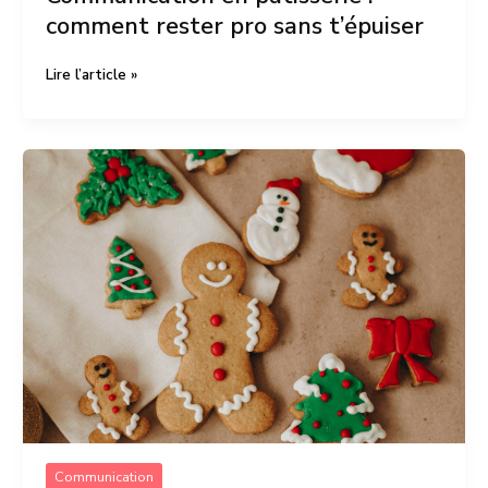
comment rester pro sans t’épuiser
Lire l’article »
Biscuits
de
Noël
:
comment
ne
pas
perdre
ta
magie
dans
la
frénésie
de
la
communication
Communication