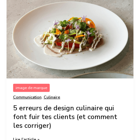
erreurs
de
design
culinaire
qui
font
fuir
tes
clients
(et
comment
les
corriger)
image de marque
,
Communication
Culinaire
5 erreurs de design culinaire qui
font fuir tes clients (et comment
les corriger)
Lire l’article »