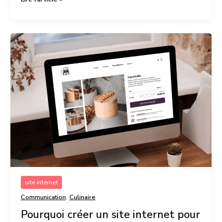
Pourquoi
créer
un
site
internet
pour
une
marque
de
biscuits
décorés
à
Strasbourg
?
site internet
,
Communication
Culinaire
Pourquoi créer un site internet pour