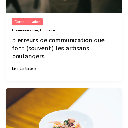
Communication
,
Communication
Culinaire
5 erreurs de communication que
font (souvent) les artisans
boulangers
Lire l’article »
Réseaux
sociaux
vs
site
internet
:
où