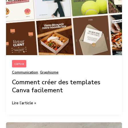
Canva
facilement
canva
,
Communication
Graphisme
Comment créer des templates
Canva facilement
Lire l’article »
5