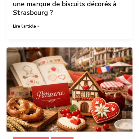
une marque de biscuits décorés à
Strasbourg ?
Lire l’article »
Pourquoi
l’image
de
marque
est
devenue
essentielle
pour
les
artisans
culinaires
en
Alsace