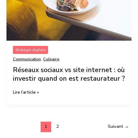
investir
quand
on
est
restaurateur
?
Stratégie digitale
,
Communication
Culinaire
Réseaux sociaux vs site internet : où
investir quand on est restaurateur ?
Lire l’article »
1
2
Suivant
→