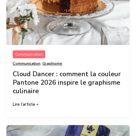
Pantone
2026
inspire
le
graphisme
culinaire
Communication
,
Communication
Graphisme
Cloud Dancer : comment la couleur
Pantone 2026 inspire le graphisme
culinaire
Lire l’article »
Packaging
culinaire