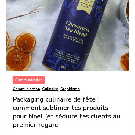
de
fête
:
comment
sublimer
tes
produits
pour
Noël
(et
séduire
tes
clients
au
Communication
premier
,
,
regard
Communication
Culinaire
Graphisme
Packaging culinaire de fête :
comment sublimer tes produits
pour Noël (et séduire tes clients au
premier regard