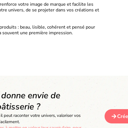
 renforce votre image de marque et facilite les
tre univers, de se projeter dans vos créations et
produits : beau, lisible, cohérent et pensé pour
y a souvent une première impression.
i donne envie de
âtisserie ?
il peut raconter votre univers, valoriser vos
Crée
facilement.
res à mettre en valeur leur savoir-faire, pour