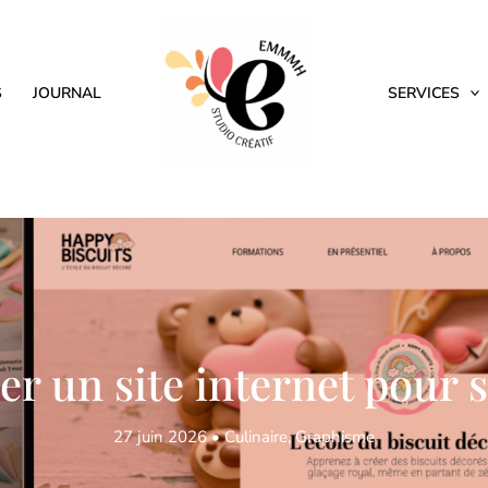
S
JOURNAL
SERVICES
r un site internet pour s
27 juin 2026
•
Culinaire
,
Graphisme