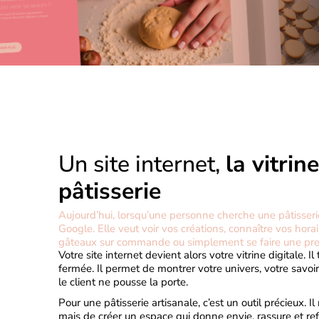
Un site internet,
la vitrin
pâtisserie
Aujourd’hui, lorsqu’une personne cherche une pâtisser
Google. Elle veut voir vos créations, connaître vos horair
gâteaux sur commande ou simplement se faire une pre
Votre site internet devient alors votre vitrine digitale. 
fermée. Il permet de montrer votre univers, votre savoi
le client ne pousse la porte.
Pour une pâtisserie artisanale, c’est un outil précieux. 
mais de créer un espace qui donne envie, rassure et refl