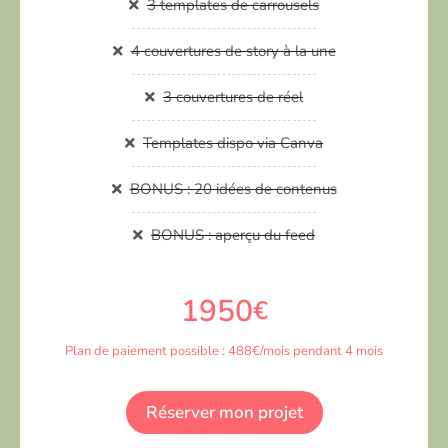
3 templates de carrousels
4 couvertures de story à la une
3 couvertures de réel
Templates dispo via Canva
BONUS : 20 idées de contenus
BONUS : aperçu du feed
1950
€
Plan de paiement possible : 488€/mois pendant 4 mois
Réserver mon projet