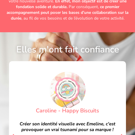
votre nouvelle aventure.
En effet, mon objectif est de créer une
fondation solide et durable.
Par conséquent,
ce premier
accompagnement peut poser les bases d’une collaboration sur la
durée
, au fil de vos besoins et de l’évolution de votre activité.
Elles m'ont fait confiance
Caroline - Happy Biscuits
Créer son identité visuelle avec Emeline, c'est
provoquer un vrai tsunami pour sa marque !