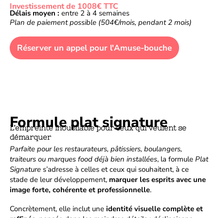
Investissement de 1008€ TTC
Délais moyen :
entre 2 à 4 semaines
Plan de paiement possible (504€/mois, pendant 2 mois)
Réserver un appel pour l'Amuse-bouche
Formule plat signature
L’empreinte inoubliable pour ceux qui veulent se
démarquer
Parfaite pour les restaurateurs, pâtissiers, boulangers,
traiteurs ou marques food déjà bien installées
, la formule
Plat
Signature
s’adresse à celles et ceux qui souhaitent, à ce
stade de leur développement,
marquer les esprits avec une
image forte, cohérente et professionnelle
.
Concrètement, elle inclut une
identité visuelle complète et