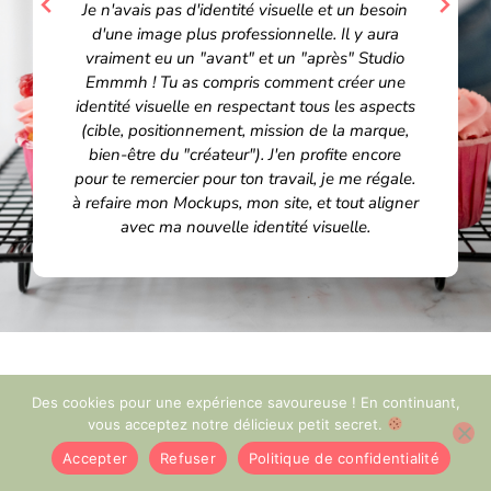
Je n'avais pas d'identité visuelle et un besoin
d'une image plus professionnelle. Il y aura
vraiment eu un "avant" et un "après" Studio
Emmmh ! Tu as compris comment créer une
identité visuelle en respectant tous les aspects
(cible, positionnement, mission de la marque,
bien-être du "créateur"). J'en profite encore
pour te remercier pour ton travail, je me régale.
à refaire mon Mockups, mon site, et tout aligner
avec ma nouvelle identité visuelle.
Des cookies pour une expérience savoureuse ! En continuant,
vous acceptez notre délicieux petit secret.
Une question ?
Accepter
Refuser
Politique de confidentialité
N’hésitez pas à consulter la
FAQ
si tu vous avez d’autres