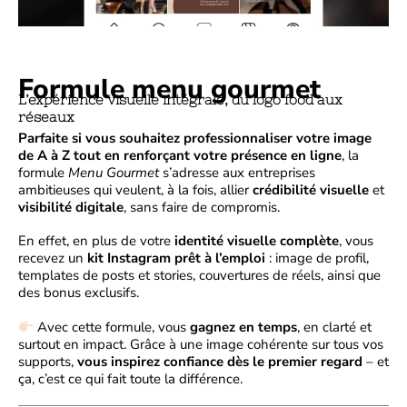
Formule menu gourmet
L’expérience visuelle intégrale, du logo food aux
réseaux
Parfaite si vous souhaitez professionnaliser votre image
de A à Z tout en renforçant votre présence en ligne
, la
formule
Menu Gourmet
s’adresse aux entreprises
ambitieuses qui veulent, à la fois, allier
crédibilité visuelle
et
visibilité digitale
, sans faire de compromis.
En effet, en plus de votre
identité visuelle complète
, vous
recevez un
kit Instagram prêt à l’emploi
: image de profil,
templates de posts et stories, couvertures de réels, ainsi que
des bonus exclusifs.
Avec cette formule, vous
gagnez en temps
, en clarté et
surtout en impact. Grâce à une image cohérente sur tous vos
supports,
vous inspirez confiance dès le premier regard
– et
ça, c’est ce qui fait toute la différence.