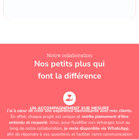
Notre collaboration
Nos petits plus qui
font la différence
UN ACCOMPAGNEMENT SUR MESURE
J’ai à cœur de créer une expérience bienveillante avec mes clients.
En effet, chaque projet est unique et
mérite pleinement d’être
entendu et respecté
. Ainsi, pour fluidifier nos échanges tout au
long de notre collaboration,
je reste disponible via WhatsApp
,
afin de répondre à vos questions et faciliter notre communication