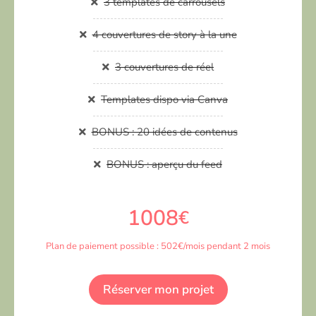
3 templates de carrousels
4 couvertures de story à la une
3 couvertures de réel
Templates dispo via Canva
BONUS : 20 idées de contenus
BONUS : aperçu du feed
1008
€
Plan de paiement possible : 502€/mois pendant 2 mois
Réserver mon projet