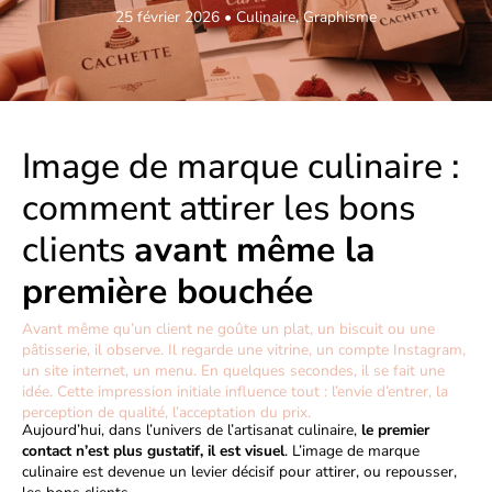
25 février 2026
•
Culinaire
,
Graphisme
Image de marque culinaire :
comment attirer les bons
clients
avant même la
première bouchée
Avant même qu’un client ne goûte un plat, un biscuit ou une
pâtisserie, il observe. Il regarde une vitrine, un compte Instagram,
un site internet, un menu. En quelques secondes, il se fait une
idée. Cette impression initiale influence tout : l’envie d’entrer, la
perception de qualité, l’acceptation du prix.
Aujourd’hui, dans l’univers de l’artisanat culinaire,
le premier
contact n’est plus gustatif, il est visuel
. L’image de marque
culinaire est devenue un levier décisif pour attirer, ou repousser,